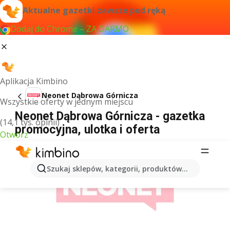
Aktualne gazetki zawsze pod ręką
Dodaj do Chrome – ZA DARMO
Aplikacja Kimbino
Neonet Dąbrowa Górnicza
Wszystkie oferty w jednym miejscu
Neonet Dąbrowa Górnicza - gazetka
(14,1 tys. opinii)
promocyjna, ulotka i oferta
Otwórz
REKLAMA
Szukaj sklepów, kategorii, produktów...