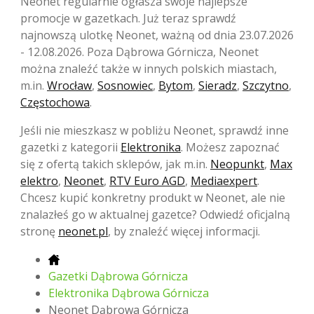
Neonet regularnie ogłasza swoje najlepsze
promocje w gazetkach. Już teraz sprawdź
najnowszą ulotkę Neonet, ważną od dnia 23.07.2026
- 12.08.2026. Poza Dąbrowa Górnicza, Neonet
można znaleźć także w innych polskich miastach,
m.in.
Wrocław
,
Sosnowiec
,
Bytom
,
Sieradz
,
Szczytno
,
Częstochowa
.
Jeśli nie mieszkasz w pobliżu Neonet, sprawdź inne
gazetki z kategorii
Elektronika
. Możesz zapoznać
się z ofertą takich sklepów, jak m.in.
Neopunkt
,
Max
elektro
,
Neonet
,
RTV Euro AGD
,
Mediaexpert
.
Chcesz kupić konkretny produkt w Neonet, ale nie
znalazłeś go w aktualnej gazetce? Odwiedź oficjalną
stronę
neonet.pl
, by znaleźć więcej informacji.
Gazetki Dąbrowa Górnicza
Elektronika Dąbrowa Górnicza
Neonet Dąbrowa Górnicza