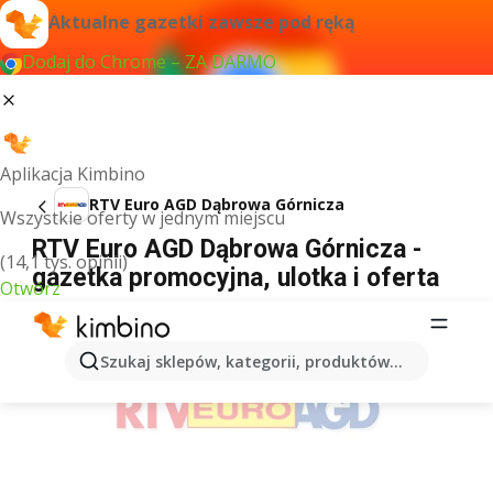
Aktualne gazetki zawsze pod ręką
Dodaj do Chrome – ZA DARMO
Aplikacja Kimbino
RTV Euro AGD Dąbrowa Górnicza
Wszystkie oferty w jednym miejscu
RTV Euro AGD Dąbrowa Górnicza -
(14,1 tys. opinii)
gazetka promocyjna, ulotka i oferta
Otwórz
REKLAMA
Szukaj sklepów, kategorii, produktów...