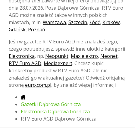
dostępna
zde
! Zawarte w niej oferty obowiązują od
dnia 28.07.2026. Poza Dąbrowa Górnicza, RTV Euro
AGD można znaleźć także w innych polskich
miastach, m.in.
Warszawa
,
Szczecin
,
Łódź
,
Kraków
,
Gdańsk
,
Poznań
.
Jeśli w gazetce RTV Euro AGD nie znalazłeś tego,
czego potrzebujesz, sprawdź inne ulotki z kategorii
Elektronika
, np.
Neopunkt
,
Max elektro
,
Neonet
,
RTV Euro AGD
,
Mediaexpert
. Chcesz kupić
konkretny produkt w RTV Euro AGD, ale nie
znalazłeś go w aktualnej gazetce? Odwiedź oficjalną
stronę
euro.com.pl
, by znaleźć więcej informacji.
Gazetki Dąbrowa Górnicza
Elektronika Dąbrowa Górnicza
RTV Euro AGD Dąbrowa Górnicza