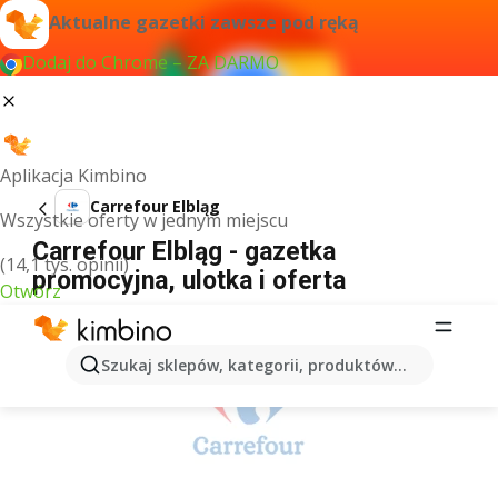
Aktualne gazetki zawsze pod ręką
Dodaj do Chrome – ZA DARMO
Aplikacja Kimbino
Carrefour Elbląg
Wszystkie oferty w jednym miejscu
Carrefour Elbląg - gazetka
(14,1 tys. opinii)
promocyjna, ulotka i oferta
Otwórz
REKLAMA
Szukaj sklepów, kategorii, produktów...