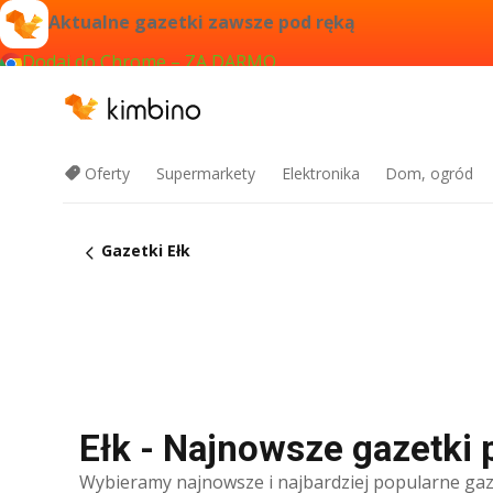
Aktualne gazetki zawsze pod ręką
Dodaj do Chrome – ZA DARMO
Oferty
Supermarkety
Elektronika
Dom, ogród
Gazetki Ełk
Ełk - Najnowsze gazetki
Wybieramy najnowsze i najbardziej popularne gaz