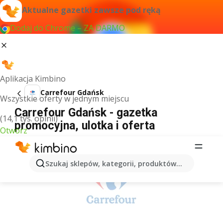
Aktualne gazetki zawsze pod ręką
Dodaj do Chrome – ZA DARMO
Aplikacja Kimbino
Carrefour Gdańsk
Wszystkie oferty w jednym miejscu
Carrefour Gdańsk - gazetka
(14,1 tys. opinii)
promocyjna, ulotka i oferta
Otwórz
REKLAMA
Szukaj sklepów, kategorii, produktów...