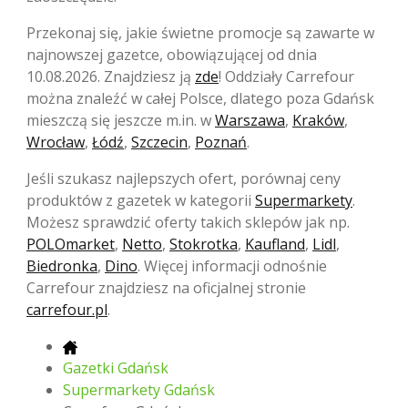
Przekonaj się, jakie świetne promocje są zawarte w
najnowszej gazetce, obowiązującej od dnia
10.08.2026. Znajdziesz ją
zde
! Oddziały Carrefour
można znaleźć w całej Polsce, dlatego poza Gdańsk
mieszczą się jeszcze m.in. w
Warszawa
,
Kraków
,
Wrocław
,
Łódź
,
Szczecin
,
Poznań
.
Jeśli szukasz najlepszych ofert, porównaj ceny
produktów z gazetek w kategorii
Supermarkety
.
Możesz sprawdzić oferty takich sklepów jak np.
POLOmarket
,
Netto
,
Stokrotka
,
Kaufland
,
Lidl
,
Biedronka
,
Dino
. Więcej informacji odnośnie
Carrefour znajdziesz na oficjalnej stronie
carrefour.pl
.
Gazetki Gdańsk
Supermarkety Gdańsk