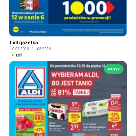
Lidl gazetka
10.08.2026
-
11.08.2026
Lidl
NOWY