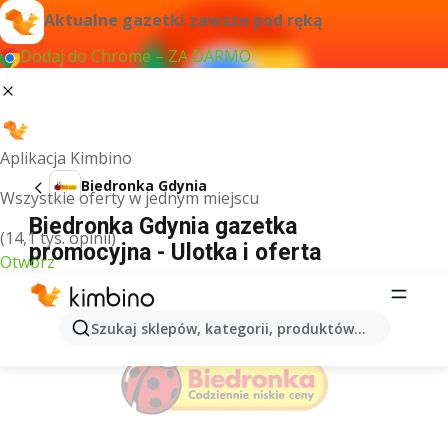
Aktualne gazetki zawsze pod ręką
Dodaj do Chrome – ZA DARMO
Aplikacja Kimbino
Biedronka Gdynia
Wszystkie oferty w jednym miejscu
Biedronka Gdynia gazetka
(14,1 tys. opinii)
promocyjna - Ulotka i oferta
Otwórz
REKLAMA
Szukaj sklepów, kategorii, produktów...