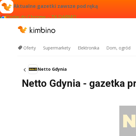
Aktualne gazetki zawsze pod ręką
Dodaj do Chrome – ZA DARMO
Oferty
Supermarkety
Elektronika
Dom, ogród
Netto Gdynia
Netto Gdynia - gazetka pr