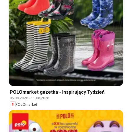
POLOmarket gazetka - Inspirujący Tydzień
05.08.2026
-
11.08.2026
POLOmarket