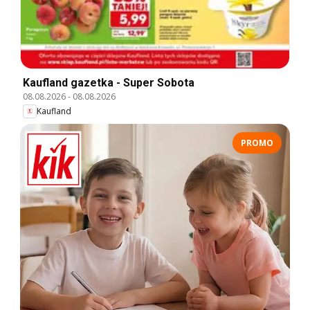
Kaufland gazetka - Super Sobota
08.08.2026
-
08.08.2026
Kaufland
PROMO