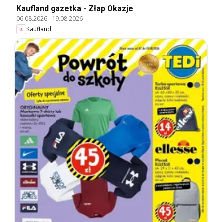
Kaufland gazetka - Złap Okazje
06.08.2026
-
19.08.2026
Kaufland