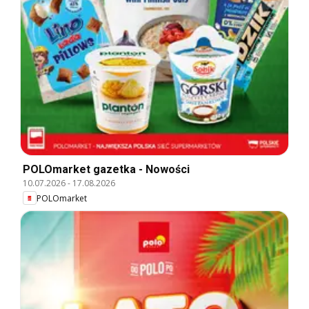
POLOmarket gazetka - Nowości
10.07.2026
-
17.08.2026
POLOmarket