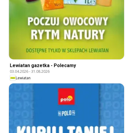
Lewiatan gazetka - Polecamy
03.04.2026
-
31.08.2026
Lewiatan