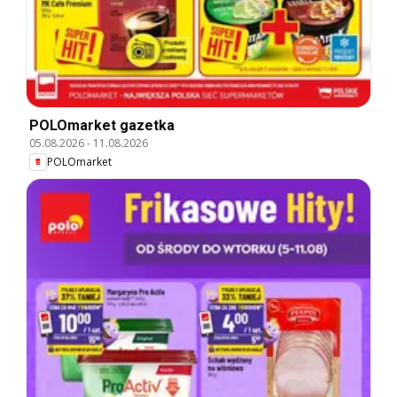
POLOmarket gazetka
05.08.2026
-
11.08.2026
POLOmarket