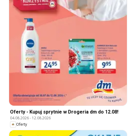
Oferty - Kupuj sprytnie w Drogeria dm do 12.08!
04.08.2026
-
12.08.2026
Oferty