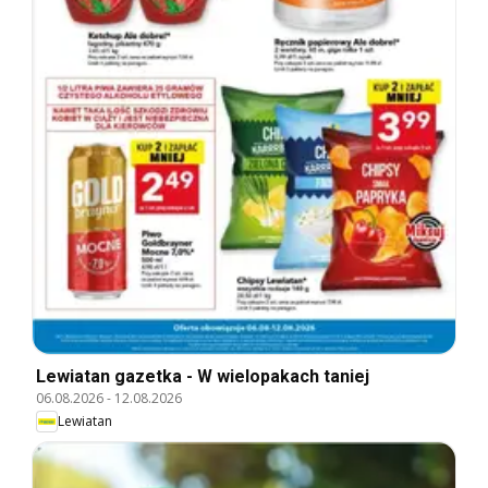
Lewiatan gazetka - W wielopakach taniej
06.08.2026
-
12.08.2026
Lewiatan