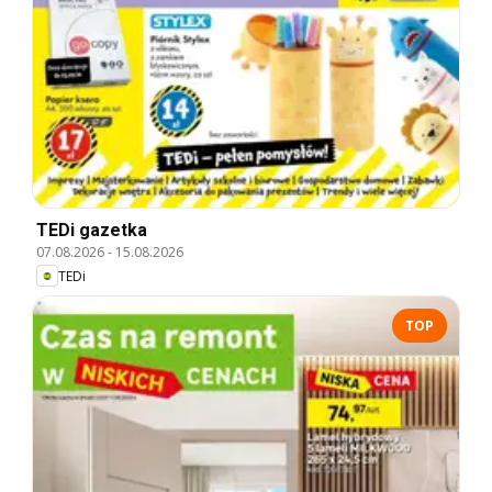
TEDi gazetka
07.08.2026
-
15.08.2026
TEDi
TOP