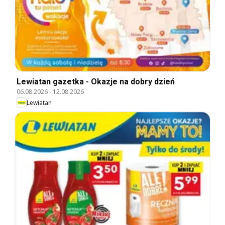
Lewiatan gazetka - Okazje na dobry dzień
06.08.2026
-
12.08.2026
Lewiatan