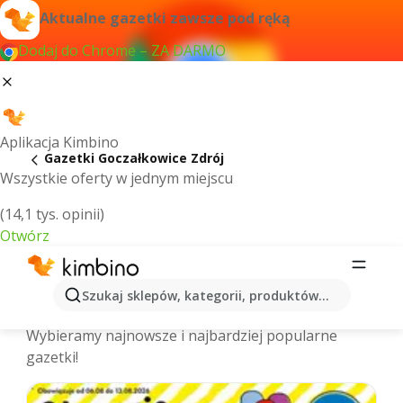
Aktualne gazetki zawsze pod ręką
Dodaj do Chrome – ZA DARMO
Aplikacja Kimbino
Gazetki Goczałkowice Zdrój
Wszystkie oferty w jednym miejscu
(14,1 tys. opinii)
Otwórz
Goczałkowice Zdrój - Najnowsze
Szukaj sklepów, kategorii, produktów...
gazetki promocyjne
Wybieramy najnowsze i najbardziej popularne
gazetki!