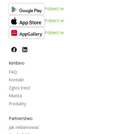
Pobierz w
Pobierz w
Pobierz w
Kimbino
FAQ
Kontakt
Zgłoś treść
Miasta
Produkty
Partnerstwo
Jak reklamować