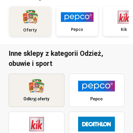
Pepco
Kik
Oferty
Inne sklepy z kategorii Odzież,
obuwie i sport
Odkryj oferty
Pepco