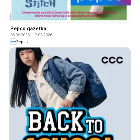
Pepco gazetka
06.08.2026
-
12.08.2026
Pepco