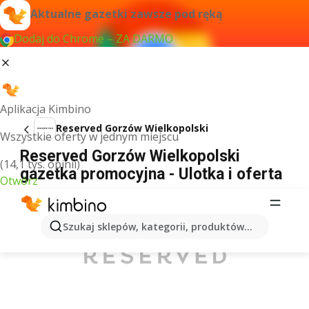
Aktualne gazetki zawsze pod ręką
Dodaj do Chrome – ZA DARMO
Aplikacja Kimbino
Reserved Gorzów Wielkopolski
Wszystkie oferty w jednym miejscu
Reserved Gorzów Wielkopolski
(14,1 tys. opinii)
gazetka promocyjna - Ulotka i oferta
Otwórz
REKLAMA
Szukaj sklepów, kategorii, produktów...