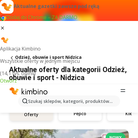
Aktualne gazetki zawsze pod ręką
Dodaj do Chrome – ZA DARMO
Aplikacja Kimbino
Odzież, obuwie i sport Nidzica
Wszystkie oferty w jednym miejscu
Aktualne oferty dla kategorii Odzież,
(14,1 tys. opinii)
obuwie i sport - Nidzica
Otwórz
Szukaj sklepów, kategorii, produktów...
Pepco
Kik
Oferty
NOWY