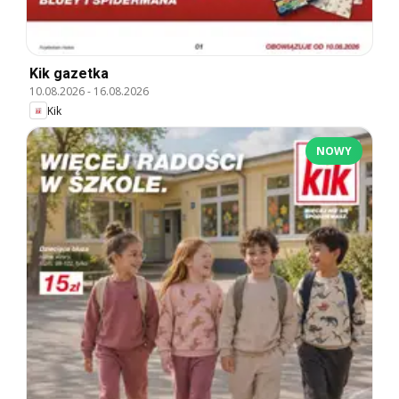
Kik gazetka
10.08.2026
-
16.08.2026
Kik
NOWY