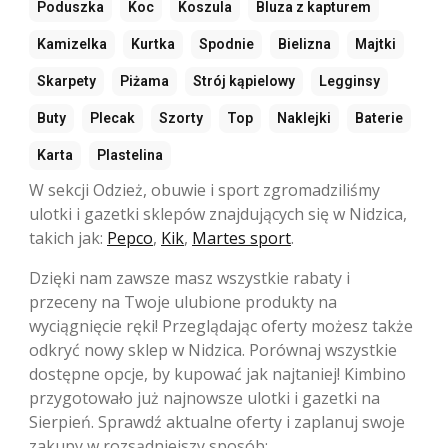
Poduszka
Koc
Koszula
Bluza z kapturem
Kamizelka
Kurtka
Spodnie
Bielizna
Majtki
Skarpety
Piżama
Strój kąpielowy
Legginsy
Buty
Plecak
Szorty
Top
Naklejki
Baterie
Karta
Plastelina
W sekcji Odzież, obuwie i sport zgromadziliśmy
ulotki i gazetki sklepów znajdujących się w Nidzica,
takich jak:
Pepco
,
Kik
,
Martes sport
.
Dzięki nam zawsze masz wszystkie rabaty i
przeceny na Twoje ulubione produkty na
wyciągnięcie ręki! Przeglądając oferty możesz także
odkryć nowy sklep w Nidzica. Porównaj wszystkie
dostępne opcje, by kupować jak najtaniej! Kimbino
przygotowało już najnowsze ulotki i gazetki na
Sierpień. Sprawdź aktualne oferty i zaplanuj swoje
zakupy w rozsądniejszy sposób: