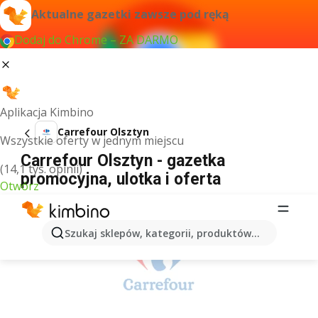
Aktualne gazetki zawsze pod ręką
Dodaj do Chrome – ZA DARMO
Aplikacja Kimbino
Carrefour Olsztyn
Wszystkie oferty w jednym miejscu
Carrefour Olsztyn - gazetka
(14,1 tys. opinii)
promocyjna, ulotka i oferta
Otwórz
REKLAMA
Szukaj sklepów, kategorii, produktów...