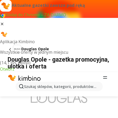
Aktualne gazetki zawsze pod ręką
Dodaj do Chrome – ZA DARMO
Aplikacja Kimbino
Douglas Opole
Wszystkie oferty w jednym miejscu
Douglas Opole - gazetka promocyjna,
(14,1 tys. opinii)
ulotka i oferta
Otwórz
REKLAMA
Szukaj sklepów, kategorii, produktów...