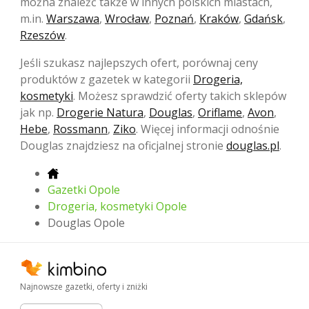
można znaleźć także w innych polskich miastach,
m.in.
Warszawa
,
Wrocław
,
Poznań
,
Kraków
,
Gdańsk
,
Rzeszów
.
Jeśli szukasz najlepszych ofert, porównaj ceny
produktów z gazetek w kategorii
Drogeria,
kosmetyki
. Możesz sprawdzić oferty takich sklepów
jak np.
Drogerie Natura
,
Douglas
,
Oriflame
,
Avon
,
Hebe
,
Rossmann
,
Ziko
. Więcej informacji odnośnie
Douglas znajdziesz na oficjalnej stronie
douglas.pl
.
Gazetki Opole
Drogeria, kosmetyki Opole
Douglas Opole
Najnowsze gazetki, oferty i zniżki