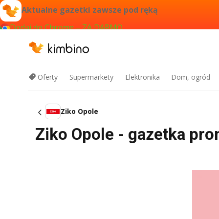
Aktualne gazetki zawsze pod ręką
Dodaj do Chrome – ZA DARMO
Oferty
Supermarkety
Elektronika
Dom, ogród
Ziko Opole
Ziko Opole - gazetka prom