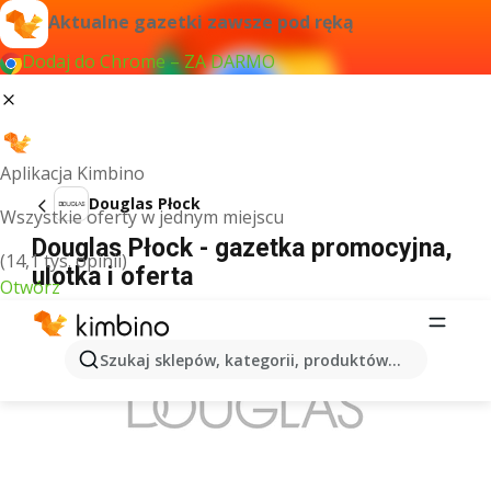
Aktualne gazetki zawsze pod ręką
Dodaj do Chrome – ZA DARMO
Aplikacja Kimbino
Douglas Płock
Wszystkie oferty w jednym miejscu
Douglas Płock - gazetka promocyjna,
(14,1 tys. opinii)
ulotka i oferta
Otwórz
REKLAMA
Szukaj sklepów, kategorii, produktów...