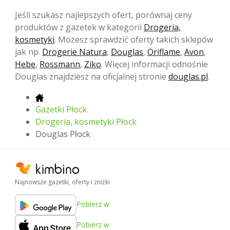
Jeśli szukasz najlepszych ofert, porównaj ceny
produktów z gazetek w kategorii
Drogeria,
kosmetyki
. Możesz sprawdzić oferty takich sklepów
jak np.
Drogerie Natura
,
Douglas
,
Oriflame
,
Avon
,
Hebe
,
Rossmann
,
Ziko
. Więcej informacji odnośnie
Douglas znajdziesz na oficjalnej stronie
douglas.pl
.
Gazetki Płock
Drogeria, kosmetyki Płock
Douglas Płock
Najnowsze gazetki, oferty i zniżki
Pobierz w
Pobierz w