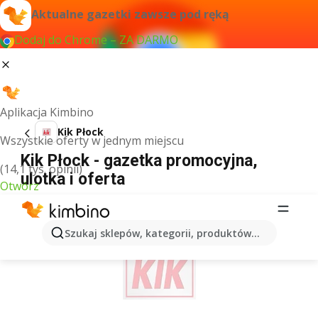
Aktualne gazetki zawsze pod ręką
Dodaj do Chrome – ZA DARMO
Aplikacja Kimbino
Kik Płock
Wszystkie oferty w jednym miejscu
Kik Płock - gazetka promocyjna,
(14,1 tys. opinii)
ulotka i oferta
Otwórz
REKLAMA
Szukaj sklepów, kategorii, produktów...