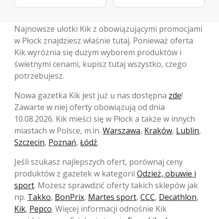
Najnowsze ulotki Kik z obowiązującymi promocjami
w Płock znajdziesz właśnie tutaj. Ponieważ oferta
Kik wyróżnia się dużym wyborem produktów i
świetnymi cenami, kupisz tutaj wszystko, czego
potrzebujesz.
Nowa gazetka Kik jest już u nas dostępna
zde
!
Zawarte w niej oferty obowiązują od dnia
10.08.2026. Kik mieści się w Płock a także w innych
miastach w Polsce, m.in.
Warszawa
,
Kraków
,
Lublin
,
Szczecin
,
Poznań
,
Łódź
.
Jeśli szukasz najlepszych ofert, porównaj ceny
produktów z gazetek w kategorii
Odzież, obuwie i
sport
. Możesz sprawdzić oferty takich sklepów jak
np.
Takko
,
BonPrix
,
Martes sport
,
CCC
,
Decathlon
,
Kik
,
Pepco
. Więcej informacji odnośnie Kik