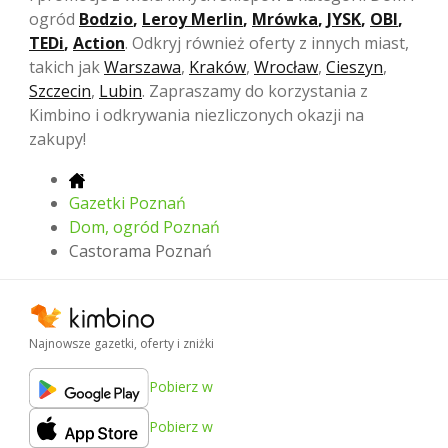
ogród
Bodzio
,
Leroy Merlin
,
Mrówka
,
JYSK
,
OBI
,
TEDi
,
Action
. Odkryj również oferty z innych miast,
takich jak
Warszawa
,
Kraków
,
Wrocław
,
Cieszyn
,
Szczecin
,
Lubin
. Zapraszamy do korzystania z
Kimbino i odkrywania niezliczonych okazji na
zakupy!
Gazetki Poznań
Dom, ogród Poznań
Castorama Poznań
Najnowsze gazetki, oferty i zniżki
Pobierz w
Pobierz w