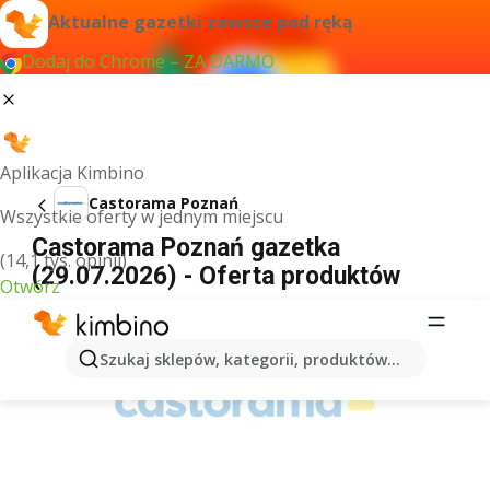
Aktualne gazetki zawsze pod ręką
Dodaj do Chrome – ZA DARMO
Aplikacja Kimbino
Castorama Poznań
Wszystkie oferty w jednym miejscu
Castorama Poznań gazetka
(14,1 tys. opinii)
(29.07.2026) - Oferta produktów
Otwórz
REKLAMA
Szukaj sklepów, kategorii, produktów...