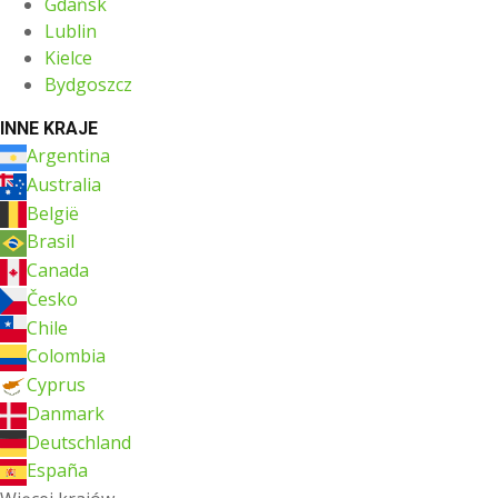
Gdańsk
Lublin
Kielce
Bydgoszcz
INNE KRAJE
Argentina
Australia
België
Brasil
Canada
Česko
Chile
Colombia
Cyprus
Danmark
Deutschland
España