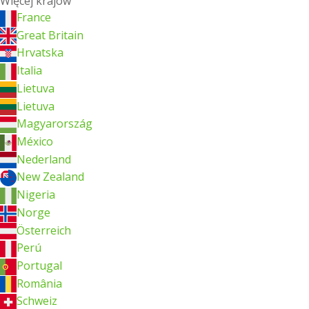
Więcej krajów
France
Great Britain
Hrvatska
Italia
Lietuva
Lietuva
Magyarország
México
Nederland
New Zealand
Nigeria
Norge
Österreich
Perú
Portugal
România
Schweiz