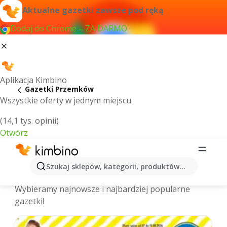
Aktualne gazetki zawsze pod ręką
Dodaj do Chrome – ZA DARMO
Aplikacja Kimbino
Gazetki Przemków
Wszystkie oferty w jednym miejscu
(14,1 tys. opinii)
Otwórz
Przemków - Najnowsze gazetki
Szukaj sklepów, kategorii, produktów...
promocyjne
Wybieramy najnowsze i najbardziej popularne
gazetki!