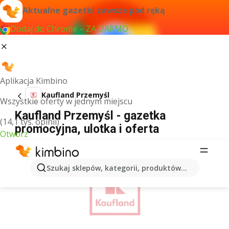
Aktualne gazetki zawsze pod ręką
Dodaj do Chrome – ZA DARMO
Aplikacja Kimbino
Kaufland Przemyśl
Wszystkie oferty w jednym miejscu
Kaufland Przemyśl - gazetka
(14,1 tys. opinii)
promocyjna, ulotka i oferta
Otwórz
REKLAMA
Szukaj sklepów, kategorii, produktów...