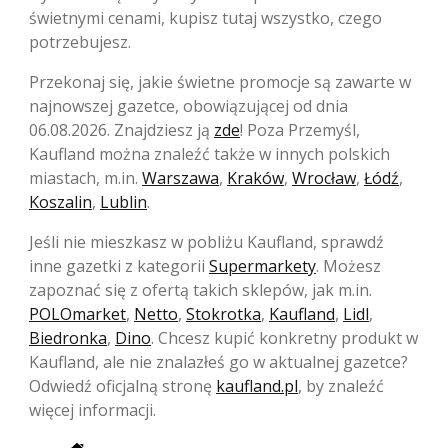
świetnymi cenami, kupisz tutaj wszystko, czego
potrzebujesz.
Przekonaj się, jakie świetne promocje są zawarte w
najnowszej gazetce, obowiązującej od dnia
06.08.2026. Znajdziesz ją
zde
! Poza Przemyśl,
Kaufland można znaleźć także w innych polskich
miastach, m.in.
Warszawa
,
Kraków
,
Wrocław
,
Łódź
,
Koszalin
,
Lublin
.
Jeśli nie mieszkasz w pobliżu Kaufland, sprawdź
inne gazetki z kategorii
Supermarkety
. Możesz
zapoznać się z ofertą takich sklepów, jak m.in.
POLOmarket
,
Netto
,
Stokrotka
,
Kaufland
,
Lidl
,
Biedronka
,
Dino
. Chcesz kupić konkretny produkt w
Kaufland, ale nie znalazłeś go w aktualnej gazetce?
Odwiedź oficjalną stronę
kaufland.pl
, by znaleźć
więcej informacji.