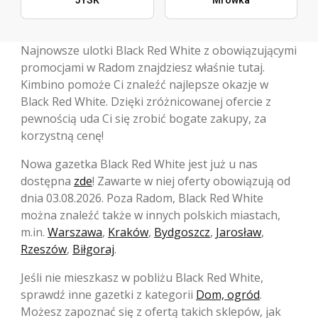
Najnowsze ulotki Black Red White z obowiązującymi
promocjami w Radom znajdziesz właśnie tutaj.
Kimbino pomoże Ci znaleźć najlepsze okazje w
Black Red White. Dzięki zróżnicowanej ofercie z
pewnością uda Ci się zrobić bogate zakupy, za
korzystną cenę!
Nowa gazetka Black Red White jest już u nas
dostępna
zde
! Zawarte w niej oferty obowiązują od
dnia 03.08.2026. Poza Radom, Black Red White
można znaleźć także w innych polskich miastach,
m.in.
Warszawa
,
Kraków
,
Bydgoszcz
,
Jarosław
,
Rzeszów
,
Biłgoraj
.
Jeśli nie mieszkasz w pobliżu Black Red White,
sprawdź inne gazetki z kategorii
Dom, ogród
.
Możesz zapoznać się z ofertą takich sklepów, jak