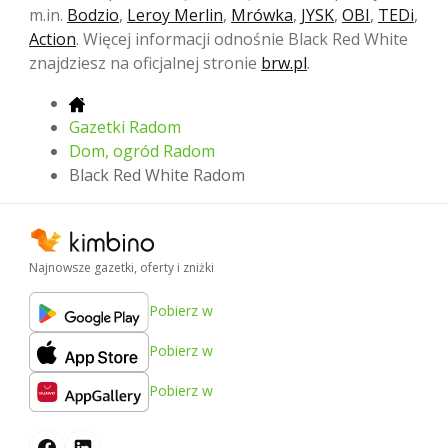
m.in.
Bodzio
,
Leroy Merlin
,
Mrówka
,
JYSK
,
OBI
,
TEDi
,
Action
. Więcej informacji odnośnie Black Red White
znajdziesz na oficjalnej stronie
brw.pl
.
Gazetki Radom
Dom, ogród Radom
Black Red White Radom
Najnowsze gazetki, oferty i zniżki
Pobierz w
Pobierz w
Pobierz w