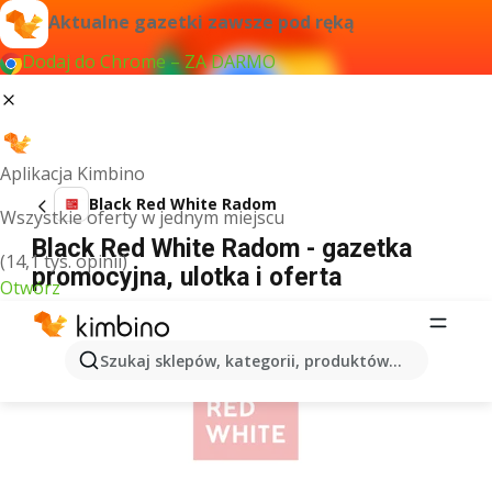
Aktualne gazetki zawsze pod ręką
Dodaj do Chrome – ZA DARMO
Aplikacja Kimbino
Black Red White Radom
Wszystkie oferty w jednym miejscu
Black Red White Radom - gazetka
(14,1 tys. opinii)
promocyjna, ulotka i oferta
Otwórz
REKLAMA
Szukaj sklepów, kategorii, produktów...