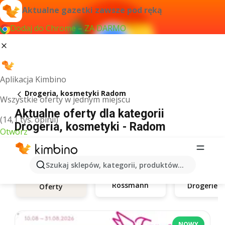
Aktualne gazetki zawsze pod ręką
Dodaj do Chrome – ZA DARMO
Aplikacja Kimbino
Drogeria, kosmetyki Radom
Wszystkie oferty w jednym miejscu
Aktualne oferty dla kategorii
(14,1 tys. opinii)
Drogeria, kosmetyki - Radom
Otwórz
Szukaj sklepów, kategorii, produktów...
Rossmann
Oferty
NOWY