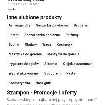
01.08.2026
-
31.08.2026
Avon
Inne ulubione produkty
Ashwagandha
Suszarka do włosów
Drogeria
Jantar
Szczoteczka soniczna
Perfumy
Szpilki
Okulary
Waga
Kosmetyki
Maszynka do golenia
Maszynki do golenia
Irygatory do zębów
Alkomat
Olejek z czarnuszki
Węgiel aktywowany
Sudocrem
Pasta
Kosmetyczka
Naszyjnik
Szampon - Promocje i oferty
Szukasz sklepu z najbardziej przystępnymi cenami?