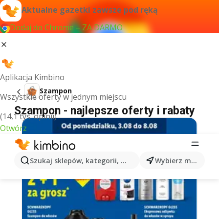
Aktualne gazetki zawsze pod ręką
Dodaj do Chrome – ZA DARMO
Aplikacja Kimbino
Szampon
Wszystkie oferty w jednym miejscu
Szampon - najlepsze oferty i rabaty
(14,1 tys. opinii)
Otwórz
Szukaj sklepów, kategorii, produktów...
Wybierz miasto