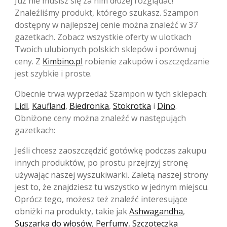
Już nie musisz się za nim dłużej rozglądać!
Znaleźliśmy produkt, którego szukasz. Szampon
dostępny w najlepszej cenie można znaleźć w 37
gazetkach. Zobacz wszystkie oferty w ulotkach
Twoich ulubionych polskich sklepów i porównuj
ceny. Z
Kimbino.pl
robienie zakupów i oszczędzanie
jest szybkie i proste.
Obecnie trwa wyprzedaż Szampon w tych sklepach:
Lidl
,
Kaufland
,
Biedronka
,
Stokrotka
i
Dino
.
Obniżone ceny można znaleźć w następująch
gazetkach:
Jeśli chcesz zaoszczędzić gotówkę podczas zakupu
innych produktów, po prostu przejrzyj stronę
używając naszej wyszukiwarki. Zaletą naszej strony
jest to, że znajdziesz tu wszystko w jednym miejscu.
Oprócz tego, możesz też znaleźć interesujące
obniżki na produkty, takie jak
Ashwagandha
,
Suszarka do włosów
,
Perfumy
,
Szczoteczka