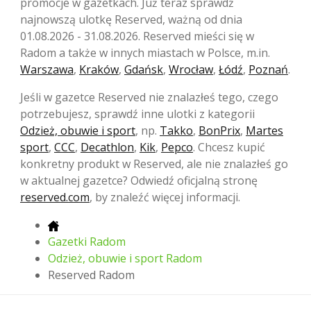
promocje w gazetkach. Już teraz sprawdź
najnowszą ulotkę Reserved, ważną od dnia
01.08.2026 - 31.08.2026. Reserved mieści się w
Radom a także w innych miastach w Polsce, m.in.
Warszawa
,
Kraków
,
Gdańsk
,
Wrocław
,
Łódź
,
Poznań
.
Jeśli w gazetce Reserved nie znalazłeś tego, czego
potrzebujesz, sprawdź inne ulotki z kategorii
Odzież, obuwie i sport
, np.
Takko
,
BonPrix
,
Martes
sport
,
CCC
,
Decathlon
,
Kik
,
Pepco
. Chcesz kupić
konkretny produkt w Reserved, ale nie znalazłeś go
w aktualnej gazetce? Odwiedź oficjalną stronę
reserved.com
, by znaleźć więcej informacji.
Gazetki Radom
Odzież, obuwie i sport Radom
Reserved Radom