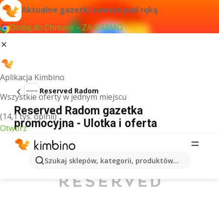
Aktualne gazetki zawsze pod ręką
Dodaj do Chrome – ZA DARMO
Aplikacja Kimbino
Reserved Radom
Wszystkie oferty w jednym miejscu
Reserved Radom gazetka
(14,1 tys. opinii)
promocyjna - Ulotka i oferta
Otwórz
REKLAMA
Szukaj sklepów, kategorii, produktów...