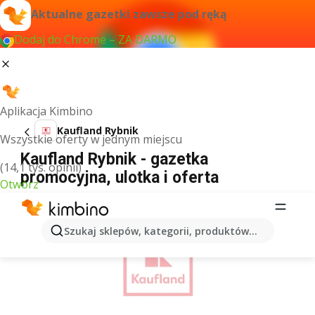
Aktualne gazetki zawsze pod ręką
Dodaj do Chrome – ZA DARMO
Aplikacja Kimbino
Kaufland Rybnik
Wszystkie oferty w jednym miejscu
Kaufland Rybnik - gazetka
(14,1 tys. opinii)
promocyjna, ulotka i oferta
Otwórz
REKLAMA
Szukaj sklepów, kategorii, produktów...