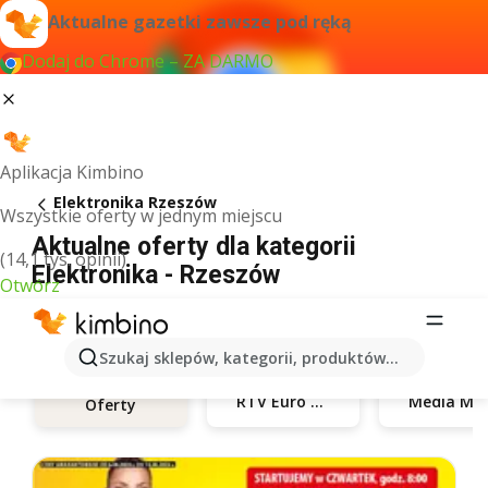
Aktualne gazetki zawsze pod ręką
Dodaj do Chrome – ZA DARMO
Aplikacja Kimbino
Elektronika Rzeszów
Wszystkie oferty w jednym miejscu
Aktualne oferty dla kategorii
(14,1 tys. opinii)
Elektronika - Rzeszów
Otwórz
Szukaj sklepów, kategorii, produktów...
RTV Euro AGD
Med
Oferty