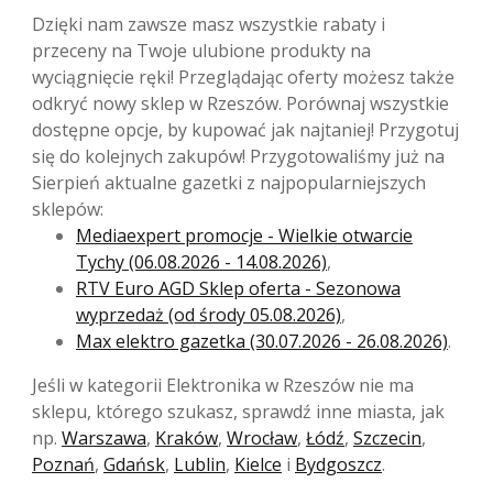
Dzięki nam zawsze masz wszystkie rabaty i
przeceny na Twoje ulubione produkty na
wyciągnięcie ręki! Przeglądając oferty możesz także
odkryć nowy sklep w Rzeszów. Porównaj wszystkie
dostępne opcje, by kupować jak najtaniej! Przygotuj
się do kolejnych zakupów! Przygotowaliśmy już na
Sierpień aktualne gazetki z najpopularniejszych
sklepów:
Mediaexpert promocje - Wielkie otwarcie
Tychy (06.08.2026 - 14.08.2026)
,
RTV Euro AGD Sklep oferta - Sezonowa
wyprzedaż (od środy 05.08.2026)
,
Max elektro gazetka (30.07.2026 - 26.08.2026)
.
Jeśli w kategorii Elektronika w Rzeszów nie ma
sklepu, którego szukasz, sprawdź inne miasta, jak
np.
Warszawa
,
Kraków
,
Wrocław
,
Łódź
,
Szczecin
,
Poznań
,
Gdańsk
,
Lublin
,
Kielce
i
Bydgoszcz
.