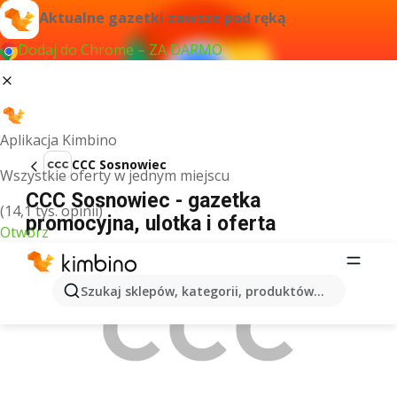
Aktualne gazetki zawsze pod ręką
Dodaj do Chrome – ZA DARMO
Aplikacja Kimbino
CCC Sosnowiec
Wszystkie oferty w jednym miejscu
CCC Sosnowiec - gazetka
(14,1 tys. opinii)
promocyjna, ulotka i oferta
Otwórz
REKLAMA
Szukaj sklepów, kategorii, produktów...