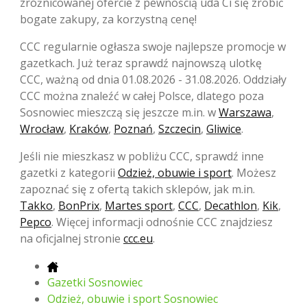
zróżnicowanej ofercie z pewnością uda Ci się zrobić
bogate zakupy, za korzystną cenę!
CCC regularnie ogłasza swoje najlepsze promocje w
gazetkach. Już teraz sprawdź najnowszą ulotkę
CCC, ważną od dnia 01.08.2026 - 31.08.2026. Oddziały
CCC można znaleźć w całej Polsce, dlatego poza
Sosnowiec mieszczą się jeszcze m.in. w
Warszawa
,
Wrocław
,
Kraków
,
Poznań
,
Szczecin
,
Gliwice
.
Jeśli nie mieszkasz w pobliżu CCC, sprawdź inne
gazetki z kategorii
Odzież, obuwie i sport
. Możesz
zapoznać się z ofertą takich sklepów, jak m.in.
Takko
,
BonPrix
,
Martes sport
,
CCC
,
Decathlon
,
Kik
,
Pepco
. Więcej informacji odnośnie CCC znajdziesz
na oficjalnej stronie
ccc.eu
.
Gazetki Sosnowiec
Odzież, obuwie i sport Sosnowiec