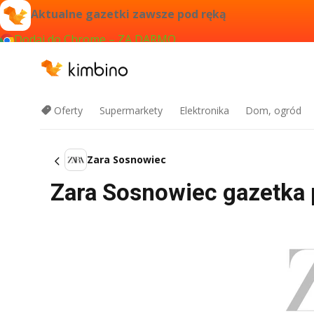
Aktualne gazetki zawsze pod ręką
Dodaj do Chrome – ZA DARMO
Oferty
Supermarkety
Elektronika
Dom, ogród
Zara Sosnowiec
Zara Sosnowiec gazetka p