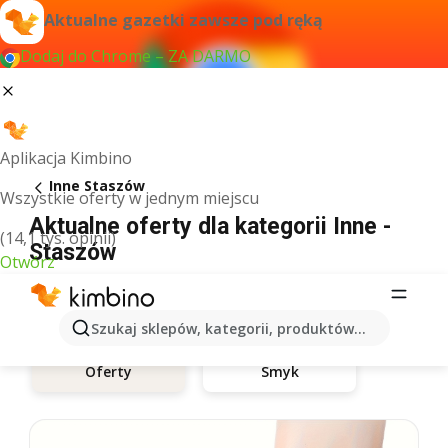
Aktualne gazetki zawsze pod ręką
Dodaj do Chrome – ZA DARMO
Aplikacja Kimbino
Inne Staszów
Wszystkie oferty w jednym miejscu
Aktualne oferty dla kategorii Inne -
(14,1 tys. opinii)
Staszów
Otwórz
Szukaj sklepów, kategorii, produktów...
Smyk
Oferty