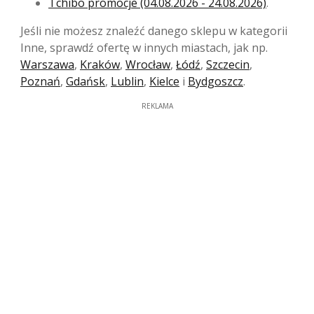
Tchibo promocje (04.08.2026 - 24.08.2026)
.
Jeśli nie możesz znaleźć danego sklepu w kategorii
Inne, sprawdź ofertę w innych miastach, jak np.
Warszawa
,
Kraków
,
Wrocław
,
Łódź
,
Szczecin
,
Poznań
,
Gdańsk
,
Lublin
,
Kielce
i
Bydgoszcz
.
REKLAMA