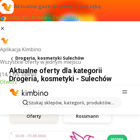
Aktualne gazetki zawsze pod ręką
Dodaj do Chrome – ZA DARMO
Aplikacja Kimbino
Drogeria, kosmetyki Sulechów
Wszystkie oferty w jednym miejscu
Aktualne oferty dla kategorii
(14,1 tys. opinii)
Drogeria, kosmetyki - Sulechów
Otwórz
Szukaj sklepów, kategorii, produktów...
Rossmann
Oferty
NOWY