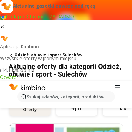
Aktualne gazetki zawsze pod ręką
Dodaj do Chrome – ZA DARMO
Aplikacja Kimbino
Odzież, obuwie i sport Sulechów
Wszystkie oferty w jednym miejscu
Aktualne oferty dla kategorii Odzież,
(14,1 tys. opinii)
obuwie i sport - Sulechów
Otwórz
Szukaj sklepów, kategorii, produktów...
Pepco
Kik
Oferty