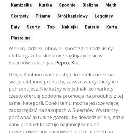
Kamizelka
Kurtka
Spodnie
Bielizna
Majtki
Skarpety
Piżama
Strój kąpielowy
Legginsy
Buty
Szorty
Top
Naklejki
Baterie
Karta
Plastelina
W sekcji Odzież, obuwie i sport zgromadziliśmy
ulotki i gazetki sklepów znajdujących się w
Sulechów, takich jak:
Pepco
,
Kik
.
Dzięki Kimbino masz dostęp do setek zniżek na
swoje ulubione produkty, zawsze wtedy, kiedy ich
potrzebujesz. Nie każdy wie jednak, że markety
często oferują podobne promocje na produkty z tej
samej kategorii. Dzięki temu można jeszcze więcej
zaoszczędzić na zakupach w Sulechów. Wystarczy
porównać aktualne gazetki, by dowiedzieć się, gdzie
dany produkt kosztuje najmniej! Kimbino
przygotowało już najnowsze ulotki i gazetki na