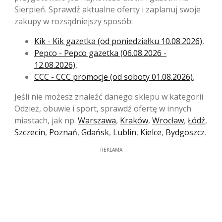
Sierpień. Sprawdź aktualne oferty i zaplanuj swoje
zakupy w rozsądniejszy sposób:
Kik - Kik gazetka (od poniedziałku 10.08.2026)
,
Pepco - Pepco gazetka (06.08.2026 -
12.08.2026)
,
CCC - CCC promocje (od soboty 01.08.2026)
,
Jeśli nie możesz znaleźć danego sklepu w kategorii
Odzież, obuwie i sport, sprawdź ofertę w innych
miastach, jak np.
Warszawa
,
Kraków
,
Wrocław
,
Łódź
,
Szczecin
,
Poznań
,
Gdańsk
,
Lublin
,
Kielce
,
Bydgoszcz
.
REKLAMA