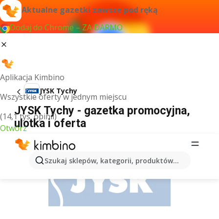
Aktualne gazetki zawsze pod ręką
Dodaj do Chrome – ZA DARMO
Aplikacja Kimbino
JYSK Tychy
Wszystkie oferty w jednym miejscu
JYSK Tychy - gazetka promocyjna,
(14,1 tys. opinii)
ulotka i oferta
Otwórz
REKLAMA
Szukaj sklepów, kategorii, produktów...