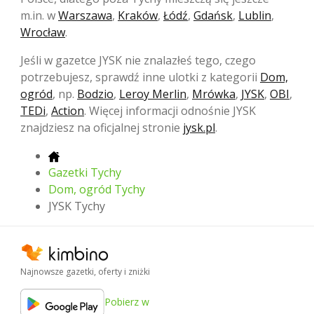
m.in. w
Warszawa
,
Kraków
,
Łódź
,
Gdańsk
,
Lublin
,
Wrocław
.
Jeśli w gazetce JYSK nie znalazłeś tego, czego
potrzebujesz, sprawdź inne ulotki z kategorii
Dom,
ogród
, np.
Bodzio
,
Leroy Merlin
,
Mrówka
,
JYSK
,
OBI
,
TEDi
,
Action
. Więcej informacji odnośnie JYSK
znajdziesz na oficjalnej stronie
jysk.pl
.
Gazetki Tychy
Dom, ogród Tychy
JYSK Tychy
Najnowsze gazetki, oferty i zniżki
Pobierz w