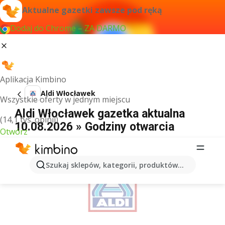
Aktualne gazetki zawsze pod ręką
Dodaj do Chrome – ZA DARMO
Aplikacja Kimbino
Aldi Włocławek
Wszystkie oferty w jednym miejscu
Aldi Włocławek gazetka aktualna
(14,1 tys. opinii)
10.08.2026 » Godziny otwarcia
Otwórz
REKLAMA
Szukaj sklepów, kategorii, produktów...