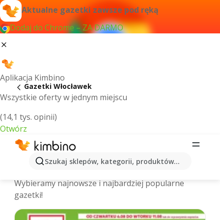
Aktualne gazetki zawsze pod ręką
Dodaj do Chrome – ZA DARMO
Aplikacja Kimbino
Gazetki Włocławek
Wszystkie oferty w jednym miejscu
(14,1 tys. opinii)
Otwórz
Włocławek - Najnowsze gazetki
Szukaj sklepów, kategorii, produktów...
promocyjne
Wybieramy najnowsze i najbardziej popularne
gazetki!