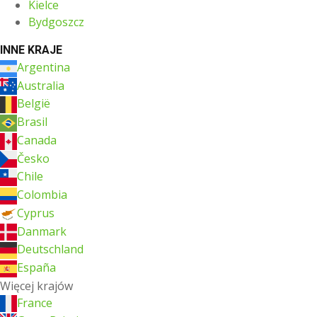
Kielce
Bydgoszcz
INNE KRAJE
Argentina
Australia
België
Brasil
Canada
Česko
Chile
Colombia
Cyprus
Danmark
Deutschland
España
Więcej krajów
France