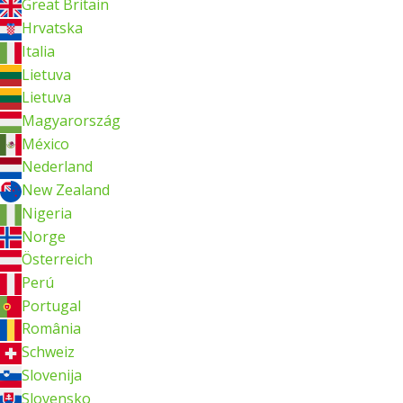
Great Britain
Hrvatska
Italia
Lietuva
Lietuva
Magyarország
México
Nederland
New Zealand
Nigeria
Norge
Österreich
Perú
Portugal
România
Schweiz
Slovenija
Slovensko