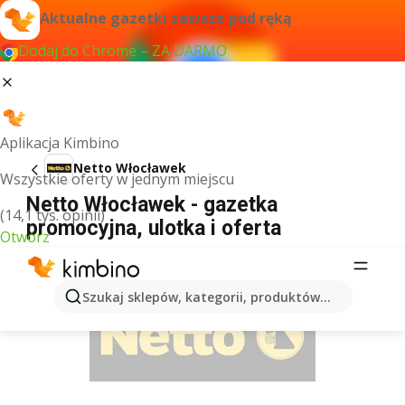
Aktualne gazetki zawsze pod ręką
Dodaj do Chrome – ZA DARMO
Aplikacja Kimbino
Netto Włocławek
Wszystkie oferty w jednym miejscu
Netto Włocławek - gazetka
(14,1 tys. opinii)
promocyjna, ulotka i oferta
Otwórz
REKLAMA
Szukaj sklepów, kategorii, produktów...