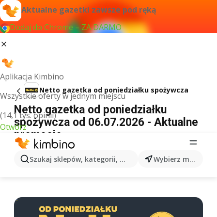
Aktualne gazetki zawsze pod ręką
Dodaj do Chrome – ZA DARMO
Aplikacja Kimbino
Netto gazetka od poniedziałku spożywcza
Wszystkie oferty w jednym miejscu
Netto gazetka od poniedziałku
(14,1 tys. opinii)
spożywcza od 06.07.2026 - Aktualne
Otwórz
promocje
REKLAMA
Szukaj sklepów, kategorii, produktów...
Wybierz miasto