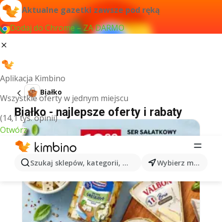
Aktualne gazetki zawsze pod ręką
Dodaj do Chrome – ZA DARMO
Aplikacja Kimbino
Białko
Wszystkie oferty w jednym miejscu
Białko - najlepsze oferty i rabaty
(14,1 tys. opinii)
Otwórz
Szukaj sklepów, kategorii, produktów...
Wybierz miasto