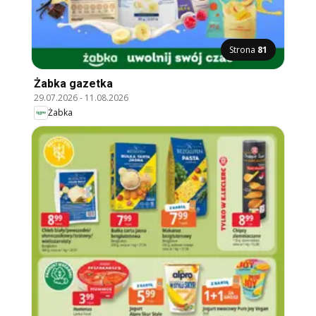
Strona
81
Żabka gazetka
29.07.2026
-
11.08.2026
Żabka