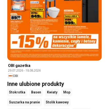
OBI gazetka
29.07.2026
-
18.08.2026
OBI
Inne ulubione produkty
Stokrotka
Basen
Kwiaty
Mop
Suszarka na pranie
Stolik kawowy