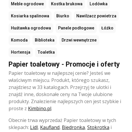
Meble ogrodowe
Kostka brukowa
Lodówka
Kosiarka spalinowa
Biurko
Nawilżacz powietrza
Huśtawka ogrodowa
Panele podłogowe
Łóżko
Komoda
Biblioteka
Drzwi wewnętrzne
Hortensja
Toaletka
Papier toaletowy - Promocje i oferty
Papier toaletowy w najlepszej cenie? Jesteś we
właściwym miejscu. Produkt, którego szukasz,
znajdziesz w 33 katalogach. Przejrzyj te ulotki i
znajdź inne, doskonałe ceny na Twoje ulubione
produkty. Znalezienie najlepszych cen jest szybkie i
proste z
Kimbino.pl
.
Obecnie trwa wyprzedaż Papier toaletowy w tych
sklepach:
Lidl
,
Kaufland
,
Biedronka
,
Stokrotka
i