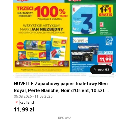
Strona
53
NUVELLE Zapachowy papier toaletowy Bleu
Royal, Perle Blanche, Noir d'Orient, 10 szt.
06.08.2026
-
11.08.2026
opakowanie (z kartą =1 szt. 1,20) (bez karty =1
Kaufland
szt. 1,60)
11,99 zł
REKLAMA