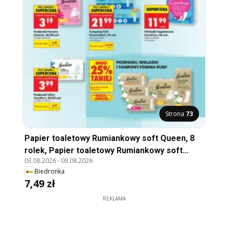
Strona
73
Papier toaletowy Rumiankowy soft Queen, 8
rolek, Papier toaletowy Rumiankowy soft
03.08.2026
-
08.08.2026
Queen, 8 rolek
Biedronka
7,49 zł
REKLAMA