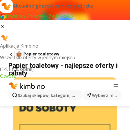
Aktualne gazetki zawsze pod ręką
Dodaj do Chrome – ZA DARMO
Aplikacja Kimbino
Papier toaletowy
Wszystkie oferty w jednym miejscu
Papier toaletowy - najlepsze oferty i
(14,1 tys. opinii)
rabaty
Otwórz
Szukaj sklepów, kategorii, produktów...
Wybierz miasto