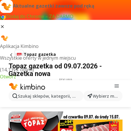
Aktualne gazetki zawsze pod ręką
Dodaj do Chrome – ZA DARMO
Aplikacja Kimbino
Topaz gazetka
Wszystkie oferty w jednym miejscu
Topaz gazetka od 09.07.2026 -
(14,1 tys. opinii)
Gazetka nowa
Otwórz
REKLAMA
Szukaj sklepów, kategorii, produktów...
Wybierz miasto