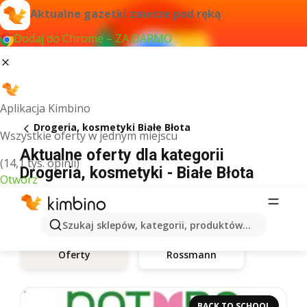
Aktualne gazetki zawsze pod ręką
Dodaj do Chrome – ZA DARMO
Aplikacja Kimbino
Drogeria, kosmetyki Białe Błota
Wszystkie oferty w jednym miejscu
Aktualne oferty dla kategorii
(14,1 tys. opinii)
Drogeria, kosmetyki - Białe Błota
Otwórz
Szukaj sklepów, kategorii, produktów...
Rossmann
Oferty
BACK TO SCHOOL