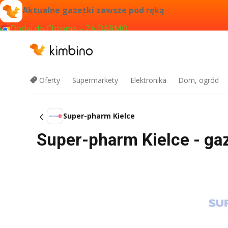
Aktualne gazetki zawsze pod ręką
Dodaj do Chrome – ZA DARMO
Oferty
Supermarkety
Elektronika
Dom, ogród
Super-pharm Kielce
Super-pharm Kielce - gaz