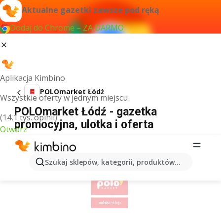
Aktualne gazetki zawsze pod ręką
Dodaj do Chrome – ZA DARMO
Aplikacja Kimbino
POLOmarket Łódź
Wszystkie oferty w jednym miejscu
POLOmarket Łódź - gazetka
(14,1 tys. opinii)
promocyjna, ulotka i oferta
Otwórz
REKLAMA
Szukaj sklepów, kategorii, produktów...