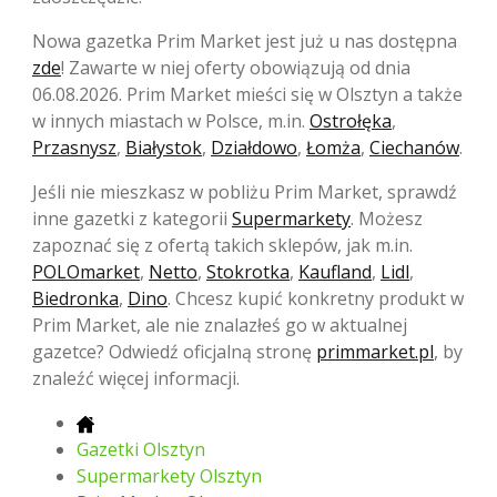
Nowa gazetka Prim Market jest już u nas dostępna
zde
! Zawarte w niej oferty obowiązują od dnia
06.08.2026. Prim Market mieści się w Olsztyn a także
w innych miastach w Polsce, m.in.
Ostrołęka
,
Przasnysz
,
Białystok
,
Działdowo
,
Łomża
,
Ciechanów
.
Jeśli nie mieszkasz w pobliżu Prim Market, sprawdź
inne gazetki z kategorii
Supermarkety
. Możesz
zapoznać się z ofertą takich sklepów, jak m.in.
POLOmarket
,
Netto
,
Stokrotka
,
Kaufland
,
Lidl
,
Biedronka
,
Dino
. Chcesz kupić konkretny produkt w
Prim Market, ale nie znalazłeś go w aktualnej
gazetce? Odwiedź oficjalną stronę
primmarket.pl
, by
znaleźć więcej informacji.
Gazetki Olsztyn
Supermarkety Olsztyn