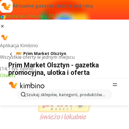
Aktualne gazetki zawsze pod ręką
Dodaj do Chrome – ZA DARMO
Aplikacja Kimbino
Prim Market Olsztyn
Wszystkie oferty w jednym miejscu
Prim Market Olsztyn - gazetka
(14,1 tys. opinii)
promocyjna, ulotka i oferta
Otwórz
REKLAMA
Szukaj sklepów, kategorii, produktów...