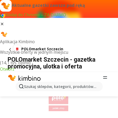
Aktualne gazetki zawsze pod ręką
Dodaj do Chrome – ZA DARMO
Aplikacja Kimbino
POLOmarket Szczecin
Wszystkie oferty w jednym miejscu
POLOmarket Szczecin - gazetka
(14,1 tys. opinii)
promocyjna, ulotka i oferta
Otwórz
REKLAMA
Szukaj sklepów, kategorii, produktów...