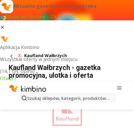
Aktualne gazetki zawsze pod ręką
Dodaj do Chrome – ZA DARMO
Aplikacja Kimbino
Kaufland Wałbrzych
Wszystkie oferty w jednym miejscu
Kaufland Wałbrzych - gazetka
(14,1 tys. opinii)
promocyjna, ulotka i oferta
Otwórz
REKLAMA
Szukaj sklepów, kategorii, produktów...