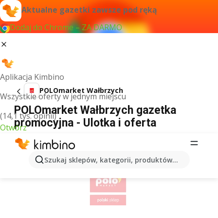
Aktualne gazetki zawsze pod ręką
Dodaj do Chrome – ZA DARMO
Aplikacja Kimbino
POLOmarket Wałbrzych
Wszystkie oferty w jednym miejscu
POLOmarket Wałbrzych gazetka
(14,1 tys. opinii)
promocyjna - Ulotka i oferta
Otwórz
REKLAMA
Szukaj sklepów, kategorii, produktów...