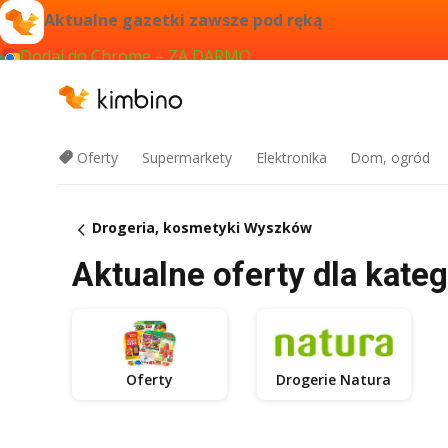
Aktualne gazetki zawsze pod ręką
Dodaj do Chrome – ZA DARMO
Oferty
Supermarkety
Elektronika
Dom, ogród
Drogeria, kosmetyki Wyszków
Aktualne oferty dla kate
Oferty
Drogerie Natura