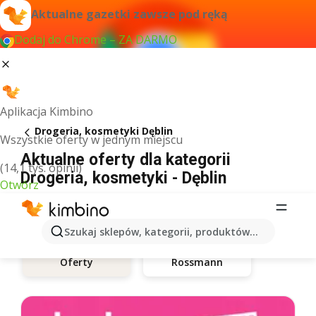
Aktualne gazetki zawsze pod ręką
Dodaj do Chrome – ZA DARMO
Aplikacja Kimbino
Drogeria, kosmetyki Dęblin
Wszystkie oferty w jednym miejscu
Aktualne oferty dla kategorii
(14,1 tys. opinii)
Drogeria, kosmetyki - Dęblin
Otwórz
Szukaj sklepów, kategorii, produktów...
Rossmann
Oferty