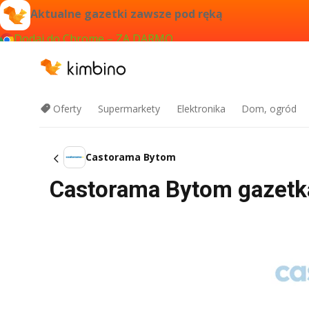
Aktualne gazetki zawsze pod ręką
Dodaj do Chrome – ZA DARMO
Oferty
Supermarkety
Elektronika
Dom, ogród
Castorama Bytom
Castorama Bytom gazetka