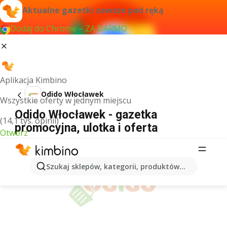
Aktualne gazetki zawsze pod ręką
Dodaj do Chrome – ZA DARMO
Aplikacja Kimbino
Odido Włocławek
Wszystkie oferty w jednym miejscu
Odido Włocławek - gazetka
(14,1 tys. opinii)
promocyjna, ulotka i oferta
Otwórz
REKLAMA
Szukaj sklepów, kategorii, produktów...