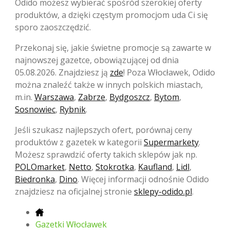
Odido możesz wybierać spośród szerokiej oferty
produktów, a dzięki częstym promocjom uda Ci się
sporo zaoszczędzić.
Przekonaj się, jakie świetne promocje są zawarte w
najnowszej gazetce, obowiązującej od dnia
05.08.2026. Znajdziesz ją
zde
! Poza Włocławek, Odido
można znaleźć także w innych polskich miastach,
m.in.
Warszawa
,
Zabrze
,
Bydgoszcz
,
Bytom
,
Sosnowiec
,
Rybnik
.
Jeśli szukasz najlepszych ofert, porównaj ceny
produktów z gazetek w kategorii
Supermarkety
.
Możesz sprawdzić oferty takich sklepów jak np.
POLOmarket
,
Netto
,
Stokrotka
,
Kaufland
,
Lidl
,
Biedronka
,
Dino
. Więcej informacji odnośnie Odido
znajdziesz na oficjalnej stronie
sklepy-odido.pl
.
Gazetki Włocławek